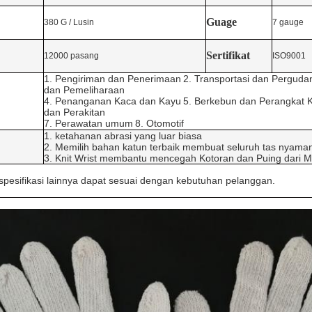
Guage
380 G / Lusin
7 gauge
Sertifikat
12000 pasang
ISO9001
1. Pengiriman dan Penerimaan
2. Transportasi dan Pergud
dan Pemeliharaan
4. Penanganan Kaca dan Kayu
5. Berkebun dan Perangkat 
dan Perakitan
7. Perawatan umum
8. Otomotif
1. ketahanan abrasi yang luar biasa
2. Memilih bahan katun terbaik membuat seluruh tas nyaman 
3. Knit Wrist membantu mencegah Kotoran dan Puing dari 
spesifikasi lainnya dapat sesuai dengan kebutuhan pelanggan.