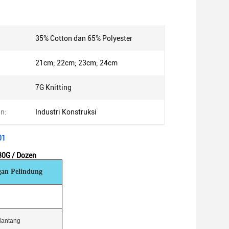
35% Cotton dan 65% Polyester
21cm; 22cm; 23cm; 24cm
7G Knitting
n:
Industri Konstruksi
01
80G / Dozen
gan Pelindung
elantang