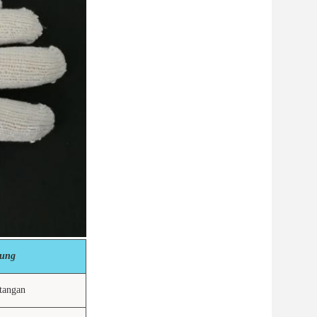
dung
tangan