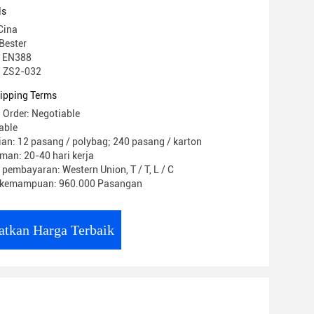
ls
Cina
Bester
CE EN388
: ZS2-032
ipping Terms
 Order: Negotiable
able
an: 12 pasang / polybag; 240 pasang / karton
man: 20-40 hari kerja
 pembayaran: Western Union, T / T, L / C
 kemampuan: 960.000 Pasangan
atkan Harga Terbaik