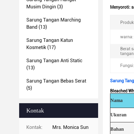
Musim Dingin
(3)
Menyoroti:
s
Sarung Tangan Marching
Produk
Band
(13)
warna:
Sarung Tangan Katun
Kosmetik
(17)
Berat 
tangan
Sarung Tangan Anti Static
Fungsi
(13)
Sarung Tangan Bebas Serat
Sarung Tang
(5)
Bleached Wh
Nama
Kontak
Ukuran
Kontak:
Mrs. Monica Sun
Bahan