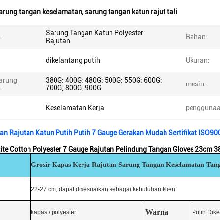
arung tangan keselamatan
,
sarung tangan katun rajut tali
Sarung Tangan Katun Polyester
:
Bahan:
Rajutan
dikelantang putih
Ukuran:
sarung
380G; 400G; 480G; 500G; 550G; 600G;
mesin:
:
700G; 800G; 900G
:
Keselamatan Kerja
penggunaa
an Rajutan Katun Putih Putih 7 Gauge Gerakan Mudah Sertifikat ISO90
ite Cotton Polyester 7 Gauge Rajutan Pelindung Tangan Gloves 23cm 3
Grosir Kapas Kerja Rajutan Sarung Tangan Keselamatan Tan
22-27 cm, dapat disesuaikan sebagai kebutuhan klien
Warna
kapas / polyester
Putih Dik