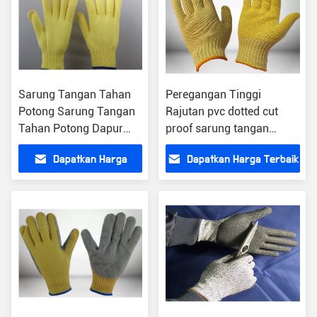
Sarung Tangan Tahan
Peregangan Tinggi
Potong Sarung Tangan
Rajutan pvc dotted cut
Tahan Potong Dapur
proof sarung tangan
Sarung Tangan Kerja
masak tahan slip terbuat
Dapatkan Harga
Dapatkan Harga Terbaik
Tahan PotongAramid
dari serat aramid
Rajutan LOGO Dicetak
Terbaik
OEM Dapat Diterima