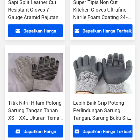
Sapi Split Leather Cut
Super Tipis Non Cut
Resistant Gloves 7
Kitchen Gloves Ultrafine
Gauge Aramid Rajutan
Nitrile Foam Coating 24-
Sepenuhnya Pelindung
26cm Panjang
Dapatkan Harga
Dapatkan Harga Terbaik
Terbaik
Titik Nitril Hitam Potong
Lebih Baik Grip Potong
Sarung Tangan Tahan
Perlindungan Sarung
XS - XXL Ukuran Teman
Tangan, Sarung Bukti Slip
Ramah Lingkungan
Ultrafine Nitrile Foam
Dapatkan Harga
Dapatkan Harga Terbaik
Coating