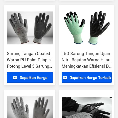
Terbaik
Sarung Tangan Coated
15G Sarung Tangan Ujian
Warna PU Palm Dilapisi,
Nitril Rajutan Warna Hijau
Potong Level 5 Sarung
Meningkatkan Efisiensi Di
Tangan Keselamatan
Tempat Kerja
Dapatkan Harga
Dapatkan Harga Terbaik
Ringan
Terbaik