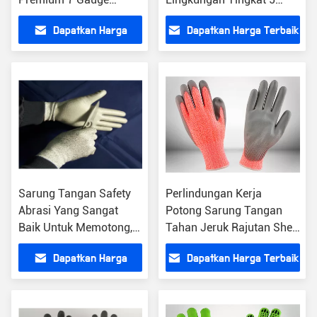
Perlindungan Penuh
Perlindungan Fleksibilitas
Dapatkan Harga
Dapatkan Harga Terbaik
Suhu Rendah
Ditingkatkan
Terbaik
Sarung Tangan Safety
Perlindungan Kerja
Abrasi Yang Sangat
Potong Sarung Tangan
Baik Untuk Memotong,
Tahan Jeruk Rajutan Shell
Sarung Tangan Tahan
Crinkle Latex Coated Palm
Dapatkan Harga
Dapatkan Harga Terbaik
Slip Bernapas Shell
Terbaik