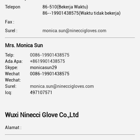
Telepon
86-510(Bekerja Waktu)
86--19901438575(Waktu tidak bekerja)
Fax :
Surel :
monica.sun@nineccigloves.com
Mrs. Monica Sun
Telp:
0086-19901438575
Ada Apa:
+8619901438575
Skype:
monicasun29
Wechat
0086-19901438575
Wechat:
Surel:
monica.sun@nineccigloves.com
Icq:
497107571
Wuxi Ninecci Glove Co.,Ltd
Alamat :