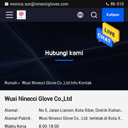
monica.sun@nineccigloves.com
86-510
Kutipan
Hubungi kami
Rumah
>
Wuxi Ninecci Glove Co.,Ltd Info Kontak
Wuxi Ninecci Glove Co.,Ltd
Alamat :
No 5, Jalan Lianxin, Kota Xibei, Distrik Xishan, Wuxi, Jiangsu, Cina
Alamat Pabrik :
Wuxi Ninecci Glove Co., Ltd. terletak di Kota Xibei, Distrik Xishan, Kota Wuxi, Provinsi Jiangsu, 20 menit dari Stasiun Kereta Api Wuxi,
Waktu Kerja
8:00-18:00