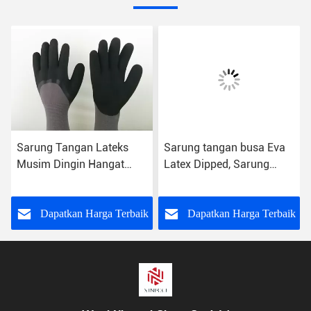
Sarung Tangan Lateks
Sarung tangan busa Eva
Musim Dingin Hangat
Latex Dipped, Sarung
Dilapisi Hot Melting Cuff
Tangan Karet Lateks
Stitch Great Grip Capacity
Knitting Bernapas
k
Dapatkan Harga Terbaik
Dapatkan Harga Terbaik