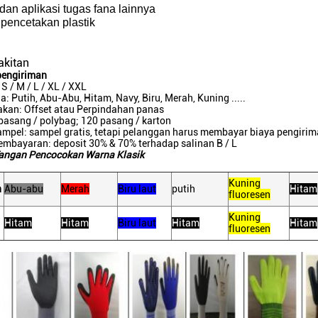
dan aplikasi tugas fana lainnya
 pencetakan plastik
akitan
pengiriman
S / M / L / XL / XXL
a: Putih, Abu-Abu, Hitam, Navy, Biru, Merah, Kuning .....
akan: Offset atau Perpindahan panas
pasang / polybag; 120 pasang / karton
mpel: sampel gratis, tetapi pelanggan harus membayar biaya pengirim
embayaran: deposit 30% & 70% terhadap salinan B / L
angan Pencocokan Warna Klasik
Kuning
n
Abu-abu
Merah
Biru laut
putih
Hitam
fluoresen
Kuning
Hitam
Hitam
Biru laut
Hitam
Hitam
fluoresen