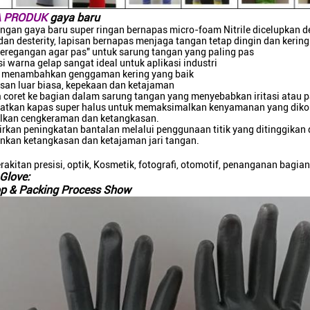
A PRODUK
gaya baru
angan gaya baru super ringan bernapas micro-foam Nitrile dicelupkan d
s dan desterity, lapisan bernapas menjaga tangan tetap dingin dan kering
Peregangan agar pas" untuk sarung tangan yang paling pas
i warna gelap sangat ideal untuk aplikasi industri
tik menambahkan genggaman kering yang baik
san luar biasa, kepekaan dan ketajaman
da coret ke bagian dalam sarung tangan yang menyebabkan iritasi ata
atkan kapas super halus untuk memaksimalkan kenyamanan yang dikomb
kan cengkeraman dan ketangkasan.
rkan peningkatan bantalan melalui penggunaan titik yang ditinggikan d
kan ketangkasan dan ketajaman jari tangan.
rakitan presisi, optik, Kosmetik, fotografi, otomotif, penanganan bagia
Glove:
p & Packing Process Show