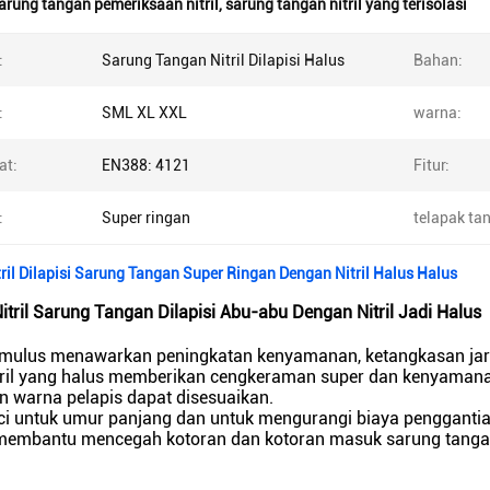
arung tangan pemeriksaan nitril
,
sarung tangan nitril yang terisolasi
:
Sarung Tangan Nitril Dilapisi Halus
Bahan:
:
SML XL XXL
warna:
at:
EN388: 4121
Fitur:
:
Super ringan
telapak ta
ril Dilapisi Sarung Tangan Super Ringan Dengan Nitril Halus Halus
itril Sarung Tangan Dilapisi Abu-abu Dengan Nitril Jadi Halus
t mulus menawarkan peningkatan kenyamanan, ketangkasan jari 
tril yang halus memberikan cengkeraman super dan kenyamanan
n warna pelapis dapat disesuaikan.
ci untuk umur panjang dan untuk mengurangi biaya penggantia
 membantu mencegah kotoran dan kotoran masuk sarung tanga