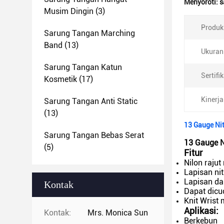
Menyoroti:
s
Musim Dingin
(3)
Produk
Sarung Tangan Marching
Band
(13)
Ukuran
Sarung Tangan Katun
Sertifik
Kosmetik
(17)
Kinerja
Sarung Tangan Anti Static
(13)
13 Gauge Nit
Sarung Tangan Bebas Serat
13 Gauge N
(5)
Fitur
Nilon raju
Lapisan ni
Lapisan da
Kontak
Dapat dicu
Knit Wrist
Aplikasi:
Kontak:
Mrs. Monica Sun
Berkebun