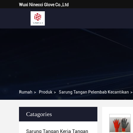
Wuxi Ninecci Glove Co.,Ltd
Rumah
>
Produk
>
Sarung Tangan Pelembab Kecantikan
>
Catagories
Sarung Tangan Kerja Tangan