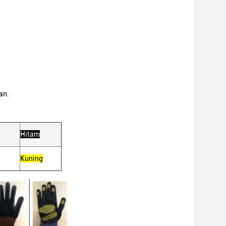
an.
Hitam
Kuning