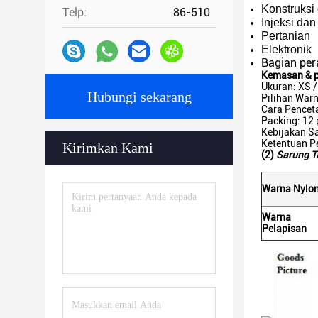
Konstruksi 
Telp:
86-510
Injeksi dan
Pertanian
Elektronik
Bagian per
Kemasan & 
Ukuran: XS / 
Hubungi sekarang
Pilihan Warn
Cara Pencet
Packing: 12 
Kebijakan Sa
Ketentuan P
Kirimkan Kami
(2)
Sarung T
Warna Nylo
Warna
Pelapisan