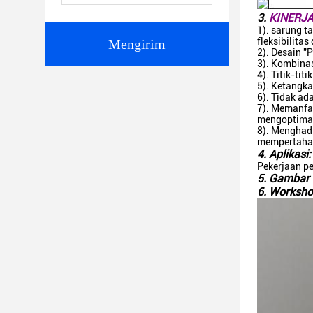
3.
KINERJ
1). sarung t
fleksibilita
Mengirim
2). Desain "
3). Kombinas
4). Titik-ti
5). Ketangka
6). Tidak a
7). Memanfa
mengoptimal
8). Menghadi
mempertahan
4. Aplikasi:
Pekerjaan pe
5. Gambar 
6. Worksho