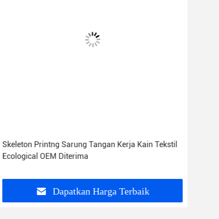
Skeleton Printng Sarung Tangan Kerja Kain Tekstil
Sar
Ecological OEM Diterima
Den
Dapatkan Harga Terbaik