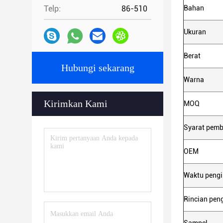
Telp:
86-510
Bahan
Ukuran
Berat
Hubungi sekarang
Warna
Kirimkan Kami
MOQ
Syarat pem
OEM
Waktu peng
Rincian pen