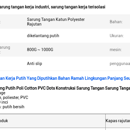
arung tangan kerja industri
,
sarung tangan kerja terisolasi
Sarung Tangan Katun Polyester
:
Bahan:
Rajutan
dikelantang putih
Ukuran:
sarung
800G ~ 1000G
mesin:
:
:
Anti slip
penggunaa
an Kerja Putih Yang Diputihkan Bahan Ramah Lingkungan Panjang Se
ang Putih Poli Cotton PVC Dots Konstruksi Sarung Tangan Sarung Tang
uge
, poliester, PVC
 inci
 putih bersih
roduk
Kapas rajutan