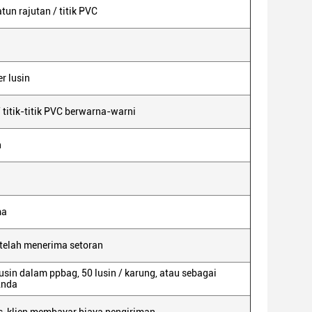
atun rajutan / titik PVC
r lusin
 titik-titik PVC berwarna-warni
n
ma
etelah menerima setoran
usin dalam ppbag, 50 lusin / karung, atau sebagai
Anda