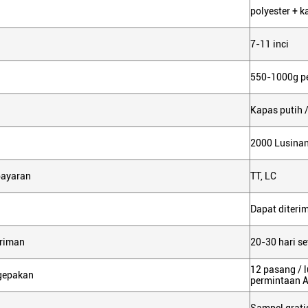
polyester + k
7-11 inci
550-1000g pe
Kapas putih /
2000 Lusina
bayaran
TT, LC
Dapat diteri
iriman
20-30 hari s
12 pasang / l
gepakan
permintaan 