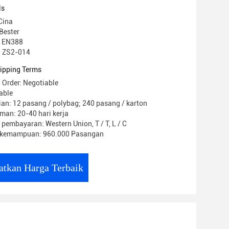
ls
Cina
Bester
CE EN388
: ZS2-014
ipping Terms
 Order: Negotiable
able
an: 12 pasang / polybag; 240 pasang / karton
man: 20-40 hari kerja
 pembayaran: Western Union, T / T, L / C
 kemampuan: 960.000 Pasangan
atkan Harga Terbaik