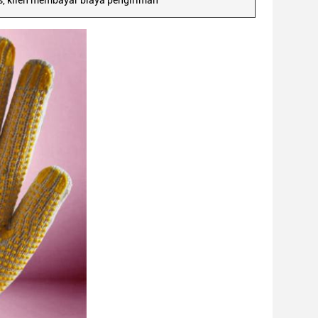
s, klien membayar biaya pengiriman