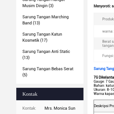
Musim Dingin
(3)
Menyoroti:
s
Sarung Tangan Marching
Produk
Band
(13)
warna:
Sarung Tangan Katun
Kosmetik
(17)
Berat 
tangan
Sarung Tangan Anti Static
Fungsi
(13)
Sarung Tangan Bebas Serat
Sarung Tang
(5)
7G Dikelant
Gauge: 7 Ga
Bahan: katun
Ukuran: 8-10
Kontak
Warna kapas:
Deskripsi P
Kontak:
Mrs. Monica Sun