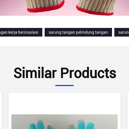
gan kerja berinsulasi
sarung tangan pelindung tangan
sarun
Similar Products