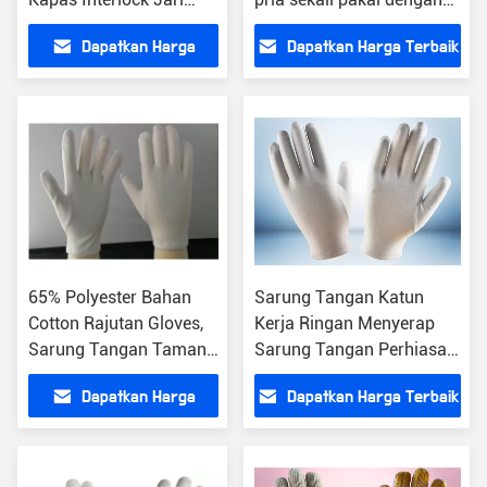
Desain 23 - 27g Per
tiga garis jahitan katun
Dapatkan Harga
Dapatkan Harga Terbaik
Pasang
anti uv berkualitas tinggi
Terbaik
65% Polyester Bahan
Sarung Tangan Katun
Cotton Rajutan Gloves,
Kerja Ringan Menyerap
Sarung Tangan Taman
Sarung Tangan Perhiasan
Kerja Hemming Cuff
Keringat Putih
Dapatkan Harga
Dapatkan Harga Terbaik
Terbaik