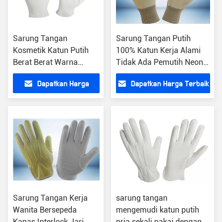
Sarung Tangan
Sarung Tangan Putih
Kosmetik Katun Putih
100% Katun Kerja Alami
Berat Berat Warna
Tidak Ada Pemutih Neon
Disesuaikan Desain
Ditambahkan
Dapatkan Harga
Dapatkan Harga Terbaik
Fashion Kualitas
Premium
Terbaik
Sarung Tangan Kerja
sarung tangan
Wanita Bersepeda
mengemudi katun putih
Kapas Interlock Jari
pria sekali pakai dengan