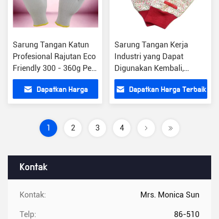
Sarung Tangan Katun
Sarung Tangan Kerja
Profesional Rajutan Eco
Industri yang Dapat
Friendly 300 - 360g Per
Digunakan Kembali,
Dozen Berat
Kapas Rajutan Sarung
Dapatkan Harga
Dapatkan Harga Terbaik
Tangan Kain Kapas Bor
Terbaik
1
2
3
4
Kontak
Kontak:
Mrs. Monica Sun
Telp:
86-510