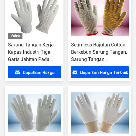
Video
Sarung Tangan Kerja
Seamless Rajutan Cotton
Kapas Industri Tiga
Berkebun Sarung Tangan,
Garis Jahitan Pada
Sarung Tangan
Waktu Hidup Panjang
Perlindungan Tangan 8-
Dapatkan Harga
Dapatkan Harga Terbaik
Kembali
10 Inch Ukuran
Terbaik