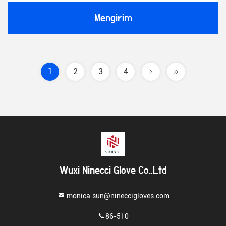
Mengirim
1
2
3
4
Wuxi Ninecci Glove Co.,Ltd
monica.sun@nineccigloves.com
86-510