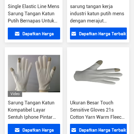
Single Elastic Line Mens
sarung tangan kerja
Sarung Tangan Katun
industri katun putih mens
Putih Bernapas Untuk
dengan merajut
Pekerja Laboratorium
pergelangan tangan tugas
Dapatkan Harga
Dapatkan Harga Terbaik
berat merancang layanan
produksi massal biaya
Terbaik
cetakan gratis
Video
Sarung Tangan Katun
Ukuran Besar Touch
Kompatibel Layar
Sensitive Gloves 21s
Sentuh Iphone Pintar
Cotton Yarn Warm Fleece
dengan jari ponsel perak
Construction
Dapatkan Harga
Dapatkan Harga Terbaik
apple smart iphone